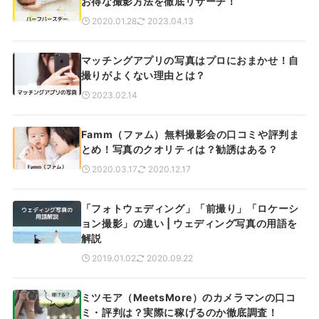
お得な撮影方法を徹底リサーチ！
2020.01.28
2023.04.13
マッチングアプリの写真はプロにおまかせ！自
撮りがよくない理由とは？
2023.02.14
Famm（ファム）無料撮影会の口コミや評判ま
とめ！写真のクオリティは？勧誘はある？
2020.03.17
2020.12.17
「フォトウェディング」「前撮り」「ロケーシ
ョン撮影」の違い | ウェディング写真の用語を
解説
2019.01.02
2020.09.22
ミツモア（MeetsMore）のカメラマンの口コ
ミ・評判は？実際に稼げるのか徹底調査！