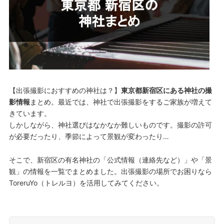
o
e
o
r
k
【出張撮影におすすめの神社は？】
東京都新宿区にある神社の撮
影情報
まとめ。最近では、神社で出張撮影をするご家族が増えて
きています。
しかしながら、神社選びはなかなか難しいものです。撮影の許可
が必要だったり、季節によって景観が変わったり…
そこで、新宿区の有名神社の
「公式情報（連絡先など）」
や
「景
観」
の情報を一覧でまとめました。出張撮影の場所でお困りなら
ToreruYo（トレルヨ）を活用してみてください。