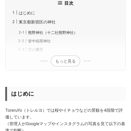
目次
はじめに
東京都新宿区の神社
熊野神社（十二社熊野神社）
皆中稲荷神社
穴八幡宮
もっと見る
はじめに
ToreruYo（トレルヨ）では
桜
や
イチョウ
などの景観を
4段階
で評
価しています。
（管理人がGoogleマップやインスタグラムの写真を見て以下の基
準で判断）