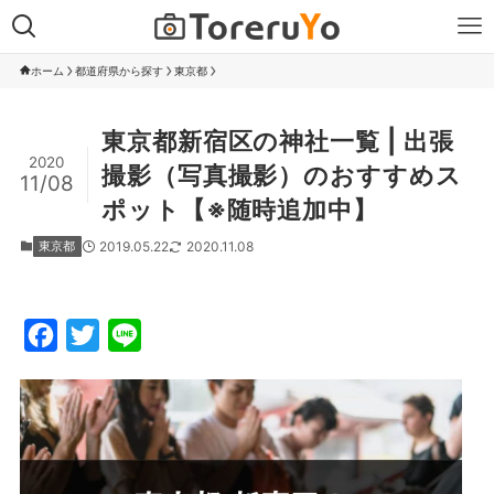
ホーム
都道府県から探す
東京都
東京都新宿区の神社一覧 | 出張
2020
撮影（写真撮影）のおすすめス
11/08
ポット【※随時追加中】
2019.05.22
2020.11.08
東京都
F
T
L
a
w
i
c
i
n
e
t
e
b
t